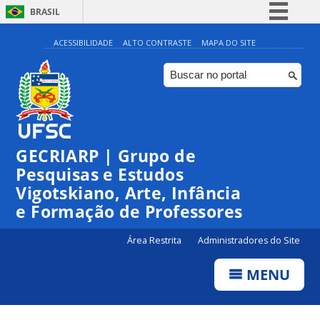
BRASIL
Simplifique!
ACESSIBILIDADE
ALTO CONTRASTE
MAPA DO SITE
Comunica BR
Participe
Acesso à informação
Legislação
GECRIARP | Grupo de
Canais
Pesquisas e Estudos
Vigotskiano, Arte, Infância
e Formação de Professores
Área Restrita
Administradores do Site
MENU