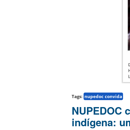
Tags:
nupedoc convida
NUPEDOC co
indígena: u