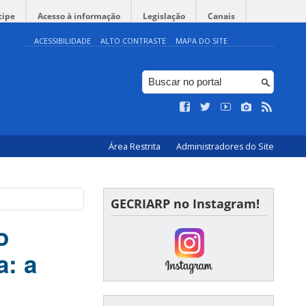
cipe
Acesso à informação
Legislação
Canais
ACESSIBILIDADE
ALTO CONTRASTE
MAPA DO SITE
Área Restrita
Administradores do Site
GECRIARP no Instagram!
o
a: a