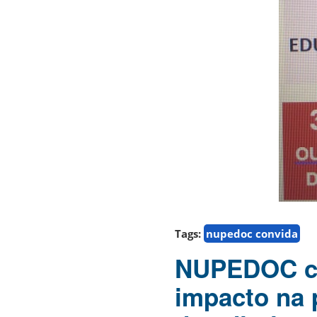
Tags:
nupedoc convida
NUPEDOC con
impacto na 