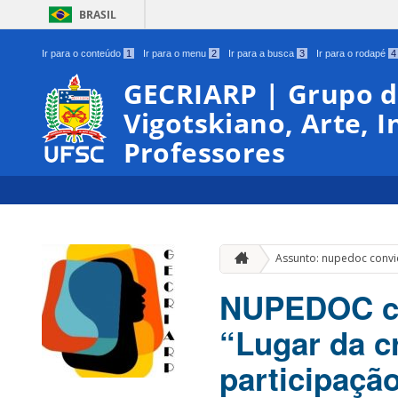
BRASIL
Ir para o conteúdo
1
Ir para o menu
2
Ir para a busca
3
Ir para o rodapé
4
GECRIARP | Grupo d
Vigotskiano, Arte, 
Professores
Assunto: nupedoc conv
NUPEDOC co
“Lugar da cr
participação