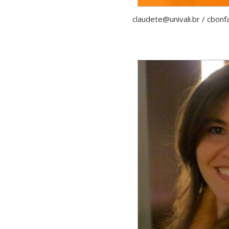
claudete@univali.br / cbon
Graduação em Pedagogia pel
Blumenau (FURB-1992). Espe
Metodologia da Educação Infa
Sensu/Univali -2000). Mestr
Universidade do Vale do Itaja
em Educação pelo PPGE da 
(UFSC - 2017), na Linha de P
com estágio doutoral na Univer
Dipartimento Scienza della Fo
-2015 - 2016), com bolsa CAP
Curso de Pedagogia na Escola
do Vale do Itajaí (UNIVALI) e Se
como Técnica em Assuntos
Escolar. Faz palestras e curs
e gestores tendo como enfoqu
curso de pedagogia e docênc
Infantil e An