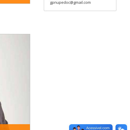
gpnupedoc@gmail.com
uisa Educação e
em Educação na
 (PPGE/UFSC).
degli Studi di
stici, no período
, com ênfase na
infantil e para
sui Mestrado em
a de Pesquisa:
leo de Pesquisa
a/para Educação
PUC PR; PUC SP)