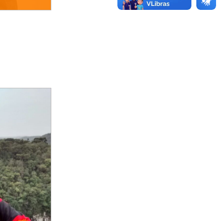
 Sociedade pela
lo - PUC/SP, cuja
ade, famílias:
 em cadeias
b orientação da
dida em julho de
dade do Vale do
dida em fevereiro
liana Bhering,
ulto/crianças em
ntil." Pedagoga
lumenau (1994).
o de Pedagogia
rina (UDESC).