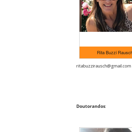
Rita Buzzi Rausc
ritabuzzirausch@gmail.com
Doutorandos
: