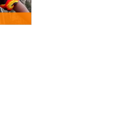
ão Escolar pela
 (2014). Tem
com ênfase em
o de Doutorado
ederal de Santa
S.