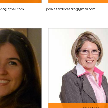
fant@gmail.com
josalazardecastro@gmail.com
a Universidade Regional de
Doutoranda em Educação na Linha de Pesq
cialização em Currículo e
Infância do Programa de Pós Graduação 
ntil e Séries Iniciais (Lato
Universidade Federal de Santa Catarina
ado em Educação pelo PPGE da
Realizou estágio doutoral na Università 
í (UNIVALI - 2003). Doutorado
Pavia/Itália /Dipartimento degli Studi Umani
Universidade Federal de SC
entre dezembro de 2014 setembro de 2015
esquisa Educação e Infância,
formação de professores para a educação 
sità degli Studi di Firenze no
educação das crianças de 0 a 3 anos. Pos
rmazione e Psicologia (UNIFI
Educação (2011) pelo (PPGE/UFSC) e Linh
ES. Atualmente, é docente no
Educação e Infância. É integrante do Núc
 de Educação da Universidade
sobre o Trabalho e a Formação Docente n
rvidora Pública Estadual (SED),
Básica - NUPEDOC (UFSC; UNIVILLE; FURB; 
 Educacionais/Supervisora
da UFSC.
os de formação para docentes
e: o estágio obrigatório no
ia com crianças na Educação
os Iniciais.
Julice Dias