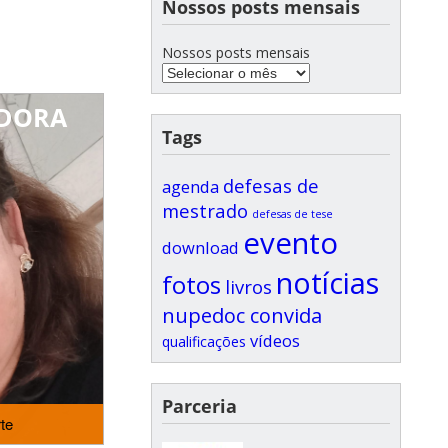
Nossos posts mensais
Nossos posts mensais
ADORA
Tags
defesas de
agenda
mestrado
defesas de tese
evento
download
notícias
fotos
livros
nupedoc convida
vídeos
qualificações
Parceria
te