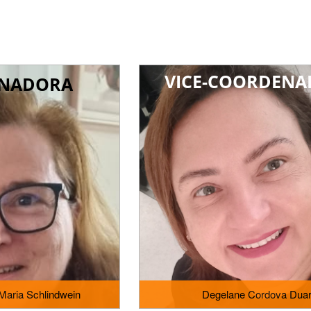
VICE-COORDEN
NADORA
 Maria Schlindwein
Degelane Cordova Duar