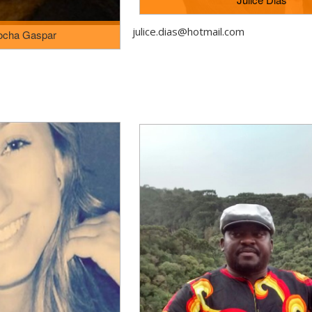
julice.dias@hotmail.com
ocha Gaspar
Doutora em Educação: História, Política,
Pontifícia Universidade Católica de São Pau
tese de doutoramento "(Pré)-escola, cid
ción" pela Universidad de
produção de comunidades de sentido
em "Artes y Educación: un
ritualísticas de interação (1980-1999), so
a Universidad de Barcelona e
Prof.ª Dr.ª Alda Junqueira Marin, foi defen
sidade do Estado de Santa
2009. Mestre em Educação, pela Universi
cenciatura Plena em Artes
Itajaí (UNIVALI), cuja dissertação foi defen
do Estado de Santa Catarina
de 2003, sob orientação da Prof.ª Dr.ª E
suais do Colégio de Aplicação
intitulada "Um estudo sobre a interação ad
rojeto de Extensão Arte na
grupos de idades mistas na educação infa
lo UFSC.
pela Fundação Universidade Regional de B
Atualmente é professora do Departament
da Universidade do Estado de Santa Cata