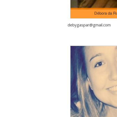
Débora da R
debygaspar@gmail.com
Doutora em "Artes y Educa
Barcelona (2014). Mestre 
enfoque construccionista" pel
em "Educação" pela Univer
Catarina. Graduada em: Li
Plásticas pela Universidade 
(2002). Professora de Artes Vi
da UFSC. Coordenadora do P
Escola Po