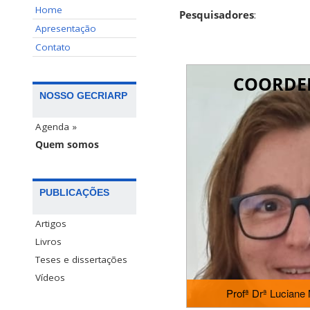
Home
Pesquisadores
:
Apresentação
Contato
COORDE
NOSSO GECRIARP
Agenda »
Quem somos
PUBLICAÇÕES
Artigos
Livros
Teses e dissertações
Vídeos
Profª Drª Luciane