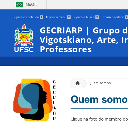
BRASIL
Ir para o conteúdo
1
Ir para o menu
2
Ir para a busca
3
Ir para o rodapé
4
GECRIARP | Grupo d
Vigotskiano, Arte, 
Professores
Quem somos
Quem somo
Clique na foto do membro do