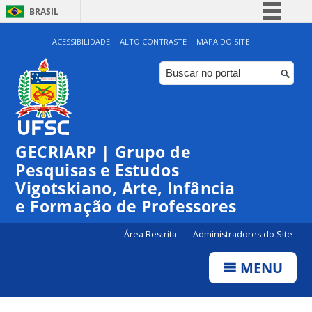
BRASIL
Simplifique!
ACESSIBILIDADE
ALTO CONTRASTE
MAPA DO SITE
Comunica BR
Participe
Acesso à informação
Legislação
GECRIARP | Grupo de
Canais
Pesquisas e Estudos
Vigotskiano, Arte, Infância
e Formação de Professores
Área Restrita
Administradores do Site
MENU