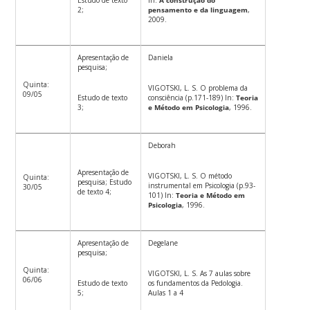
2;
pensamento e da linguagem
,
2009.
Apresentação de
Daniela
pesquisa;
Quinta:
VIGOTSKI, L. S. O problema da
09/05
Estudo de texto
consciência (p.171-189) In:
Teoria
3;
e Método em Psicologia
, 1996.
Deborah
Apresentação de
VIGOTSKI, L. S. O método
Quinta:
pesquisa; Estudo
instrumental em Psicologia (p.93-
30/05
de texto 4;
101) In:
Teoria e Método em
Psicologia
, 1996.
Apresentação de
Degelane
pesquisa;
Quinta:
VIGOTSKI, L. S. As 7 aulas sobre
06/06
Estudo de texto
os fundamentos da Pedologia.
5;
Aulas 1 a 4