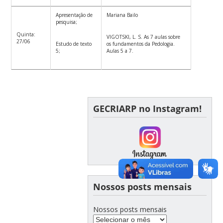
Apresentação de
Mariana Bailo
pesquisa;
Quinta:
VIGOTSKI, L. S. As 7 aulas sobre
27/06
Estudo de texto
os fundamentos da Pedologia.
5;
Aulas 5 a 7.
GECRIARP no Instagram!
Nossos posts mensais
Nossos posts mensais