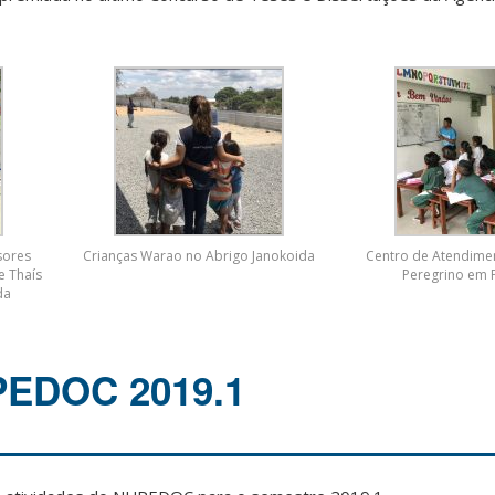
sores
Crianças Warao no Abrigo Janokoida
Centro de Atendiment
e Thaís
Peregrino em 
da
PEDOC 2019.1