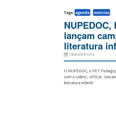
Tags:
agenda
notícias
NUPEDOC, 
lançam camp
literatura in
14/05/2019 12:15
O NUPEDOC, o PET Pedagogia 
com a Udesc, UFSCar, Unica
literatura infantil.