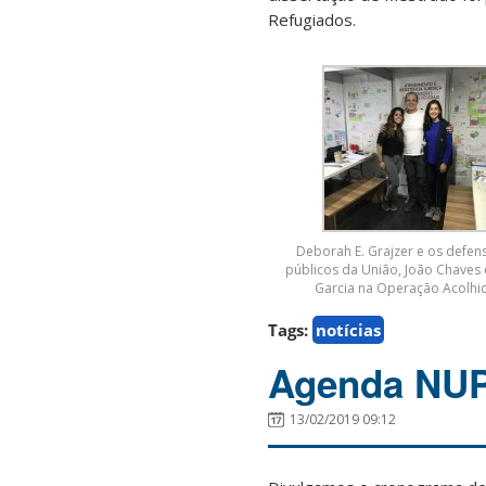
Refugiados.
Deborah E. Grajzer e os defen
públicos da União, João Chaves 
Garcia na Operação Acolhi
Tags:
notícias
Agenda NU
13/02/2019 09:12