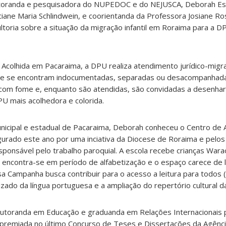
doutoranda e pesquisadora do NUPEDOC e do NEJUSCA, Deborah Es
iane Maria Schlindwein, e coorientanda da Professora Josiane Ro
ltoria sobre a situação da migração infantil em Roraima para a D
colhida em Pacaraima, a DPU realiza atendimento jurídico-migra
ue se encontram indocumentadas, separadas ou desacompanhada
com fome e, enquanto são atendidas, são convidadas a desenhar, 
U mais acolhedora e colorida.
municipal e estadual de Pacaraima, Deborah conheceu o Centro de
augurado este ano por uma inciativa da Diocese de Roraima e pelo
sponsável pelo trabalho paroquial. A escola recebe crianças War
a encontra-se em período de alfabetização e o espaço carece de l
 essa Campanha busca contribuir para o acesso a leitura para todo
dizado da língua portuguesa e a ampliação do repertório cultural d
utoranda em Educação e graduanda em Relações Internacionais 
 premiada no último Concurso de Teses e Dissertações da Agênc