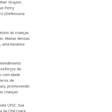
ther Grajzer,
se Petry
PU (Defensoria
tório às crianças
s. Muitas dessas
uma iniciativa
 Atendimento
s esforços do
ao com idade
ivros de
s (as), promovendo
as crianças.
pela UFSC. Sua
ia da ONU para