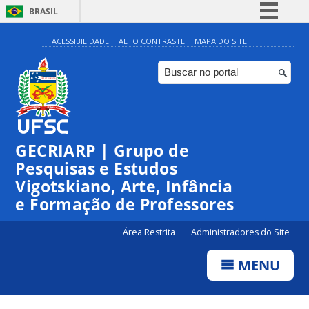
BRASIL
Simplifique!
ACESSIBILIDADE
ALTO CONTRASTE
MAPA DO SITE
Comunica BR
Participe
Acesso à informação
Legislação
GECRIARP | Grupo de
Canais
Pesquisas e Estudos
Vigotskiano, Arte, Infância
e Formação de Professores
Área Restrita
Administradores do Site
MENU