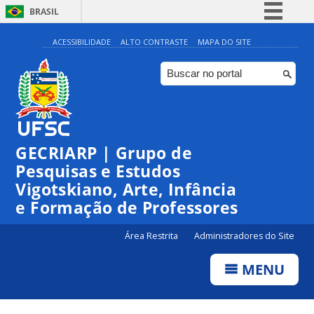
BRASIL
Simplifique!
ACESSIBILIDADE
ALTO CONTRASTE
MAPA DO SITE
Comunica BR
Participe
Acesso à informação
Legislação
GECRIARP | Grupo de
Canais
Pesquisas e Estudos
Vigotskiano, Arte, Infância
e Formação de Professores
Área Restrita
Administradores do Site
MENU